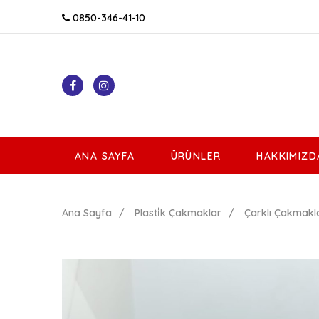
0850-346-41-10
ANA SAYFA
ÜRÜNLER
HAKKIMIZD
Ana Sayfa
Plasti̇k Çakmaklar
Çarklı Çakmakl