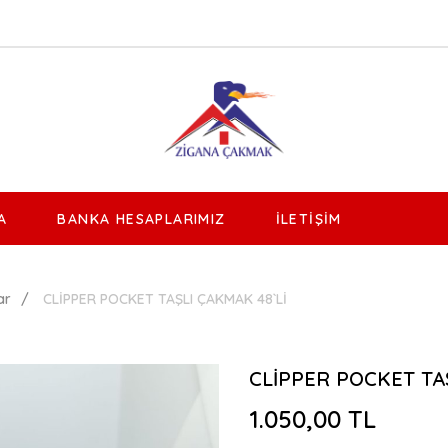
A
BANKA HESAPLARIMIZ
İLETIŞIM
ar
CLİPPER POCKET TAŞLI ÇAKMAK 48`Lİ
CLİPPER POCKET TA
1.050,00 TL