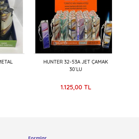
TAL
HUNTER 32-53A JET ÇAMAK
KK
30`LU
1.125,00 TL
Formlar