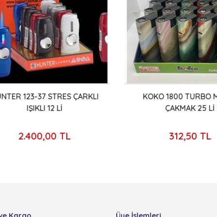
ER 123-37 STRES ÇARKLI
KOKO 1800 TURBO ME
IŞIKLI 12 Lİ
ÇAKMAK 25 Lİ
2.400,00 TL
312,50 TL
ve Kargo
Üye İşlemleri