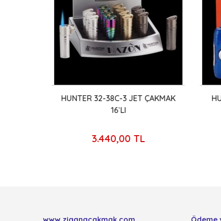
MAK
HUNTER 32-38C-3 JET ÇAKMAK
HUNT
16`LI
3.440,00 TL
www.ziganacakmak.com
Ödeme 