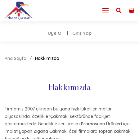
Üye Ol
Giriş Yap
|
Ana Sayfa
Hakkımızda
Hakkımızda
Firmamız 2007 yılından bu yana hızlı tüketilen mallar
piyasasında, özellikle
'Çakmak'
sektöründe faaliyet
göstermektedir. Genellikle seri üretim
Promosyon Ürünleri
için
imalat yapan
Zigana Çakmak
, özel firmalara
toptan çakmak
tedariğini de sağlamaktadır.