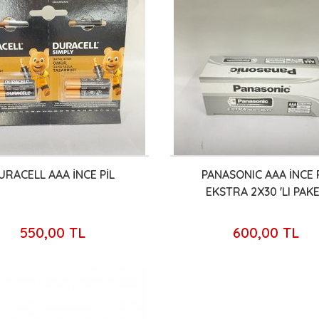
URACELL AAA İNCE PİL
PANASONIC AAA İNCE 
EKSTRA 2X30 'LI PAK
550,00 TL
600,00 TL