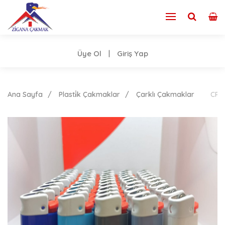
Üye Ol
Giriş Yap
|
Ana Sayfa
Plasti̇k Çakmaklar
Çarklı Çakmaklar
CRİ