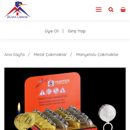
Üye Ol
Giriş Yap
|
Ana Sayfa
Metal Çakmaklar
Manyetolu Çakmaklar