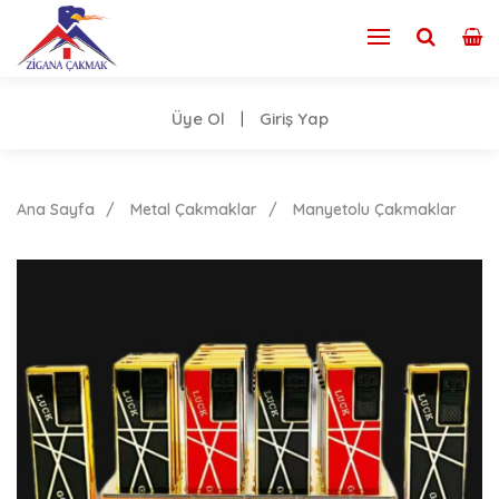
Üye Ol
Giriş Yap
|
Ana Sayfa
Metal Çakmaklar
Manyetolu Çakmaklar