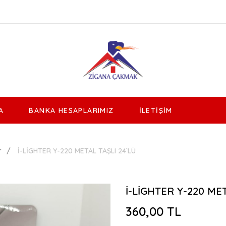
A
BANKA HESAPLARIMIZ
İLETIŞIM
r
İ-LİGHTER Y-220 METAL TAŞLI 24`LÜ
İ-LİGHTER Y-220 MET
360,00 TL