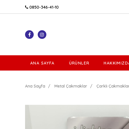
0850-346-41-10
ANA SAYFA
ÜRÜNLER
HAKKIMIZD
Ana Sayfa
Metal Çakmaklar
Çarklı Çakmakla