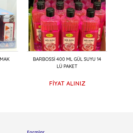
KMAK
BARBOSSİ 400 ML GÜL SUYU 14
KAS
LÜ PAKET
FİYAT ALINIZ
Formlar