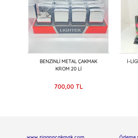
AŞLI
BENZİNLİ METAL ÇAKMAK
İ-Lİ
KROM 20 Lİ
700,00 TL
www.ziganacakmak.com
Ödeme 