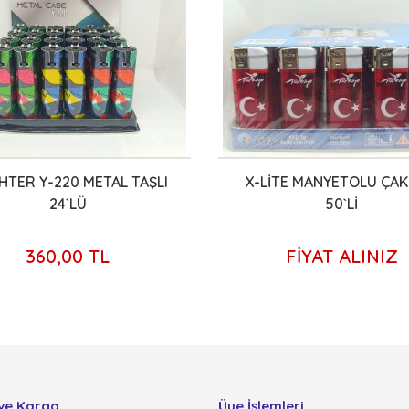
GHTER Y-220 METAL TAŞLI
X-LİTE MANYETOLU ÇA
24`LÜ
50`Lİ
360,00 TL
FİYAT ALINIZ
ve Kargo
Üye İşlemleri