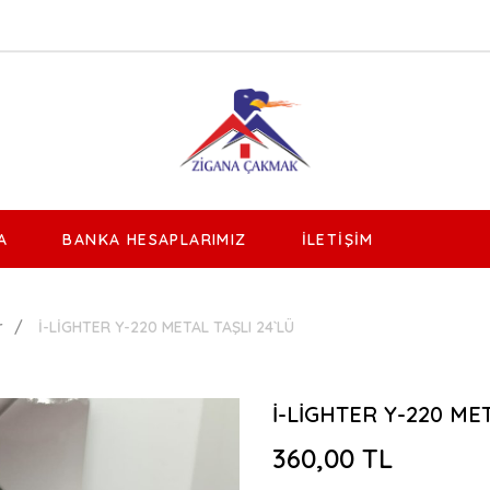
A
BANKA HESAPLARIMIZ
İLETIŞIM
r
İ-LİGHTER Y-220 METAL TAŞLI 24`LÜ
İ-LİGHTER Y-220 MET
360,00 TL