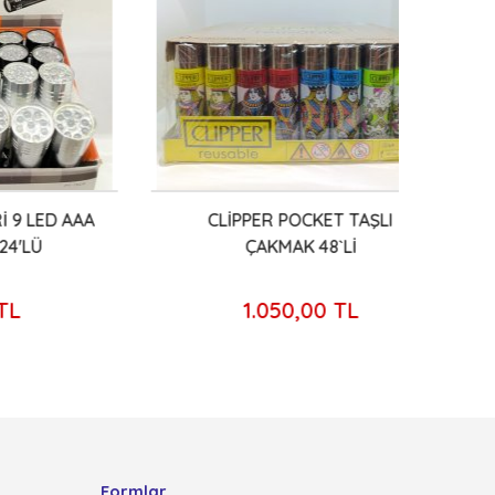
D AAA
CLİPPER POCKET TAŞLI
HUN
ÇAKMAK 48`Lİ
1.050,00 TL
Formlar