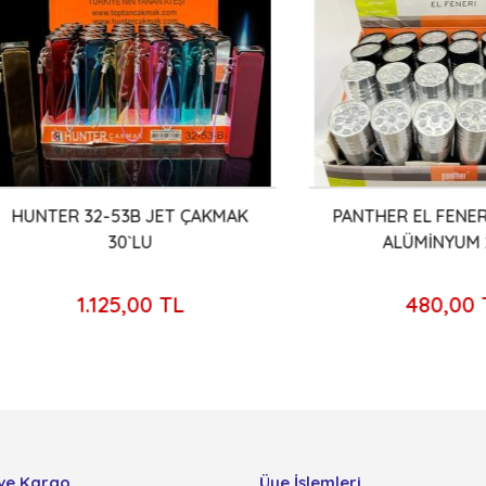
TER 32-53B JET ÇAKMAK
PANTHER EL FENERİ 9 LE
30`LU
ALÜMİNYUM 24'LÜ
1.125,00 TL
480,00 TL
ve Kargo
Üye İşlemleri