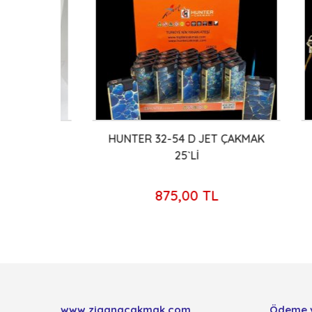
ANSLI
HUNTER 32-54 D JET ÇAKMAK
HUN
4`LÜ
25`Lİ
875,00 TL
www.ziganacakmak.com
Ödeme 