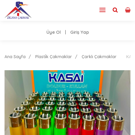
Üye Ol
Giriş Yap
|
Ana Sayfa
Plasti̇k Çakmaklar
Çarklı Çakmaklar
KAS