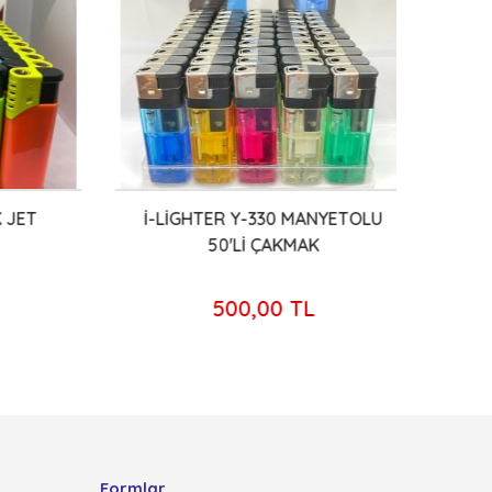
JET
İ-LİGHTER Y-330 MANYETOLU
HUN
50'Lİ ÇAKMAK
500,00 TL
Formlar