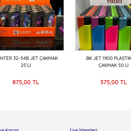
TER 32-54B JET ÇAKMAK
BK JET 1900 PLASTİK 
25`Lİ
ÇAKMAK 50 Lİ
875,00 TL
375,00 TL
ve Kargo
Üye İşlemleri