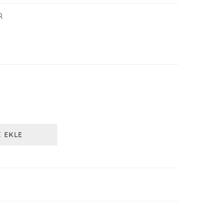
R
E EKLE