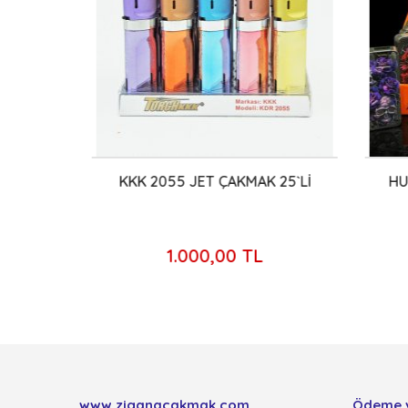
ET
KKK 2055 JET ÇAKMAK 25`Lİ
HUN
1.000,00 TL
www.ziganacakmak.com
Ödeme 