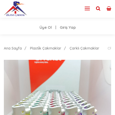
Üye Ol
Giriş Yap
|
Ana Sayfa
Plasti̇k Çakmaklar
Çarklı Çakmaklar
CRİ