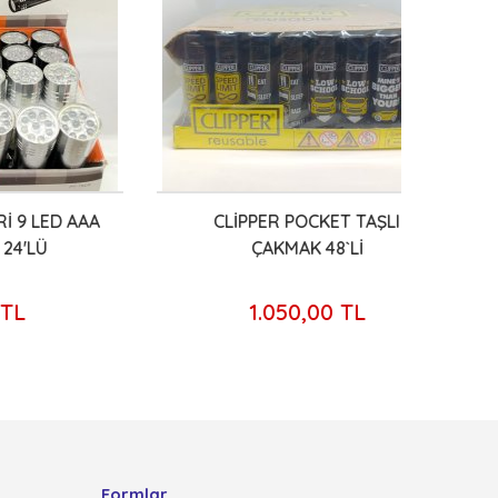
D AAA
CLİPPER POCKET TAŞLI
HU
ÇAKMAK 48`Lİ
1.050,00 TL
Formlar