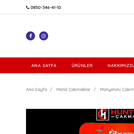
0850-346-41-10
ANA SAYFA
ÜRÜNLER
HAKKIMIZD
Ana Sayfa
Metal Çakmaklar
Manyetolu Çakm