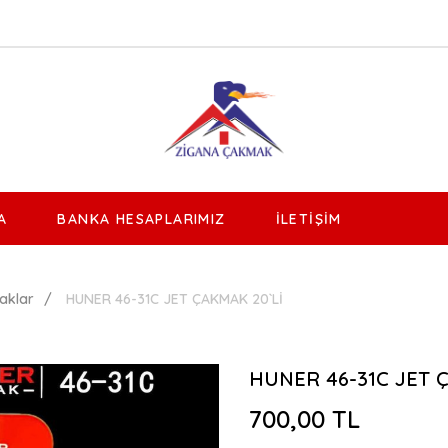
A
BANKA HESAPLARIMIZ
İLETIŞIM
aklar
HUNER 46-31C JET ÇAKMAK 20`Lİ
HUNER 46-31C JET 
700,00 TL