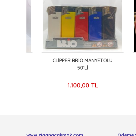
KMAK
CLİPPER BRİO MANYETOLU
HUN
50`Lİ
1.100,00 TL
www.ziganacakmak.com
Ödeme 