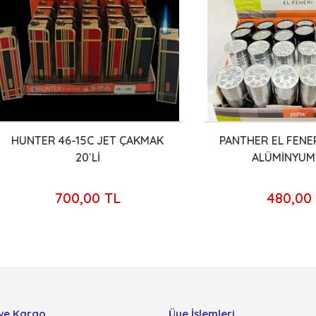
TER 46-15C JET ÇAKMAK
PANTHER EL FENERİ 9 LE
20`Lİ
ALÜMİNYUM 24'LÜ
700,00 TL
480,00 TL
ve Kargo
Üye İşlemleri