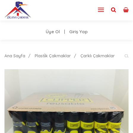
Üye Ol
Giriş Yap
|
Ana Sayfa
Plasti̇k Çakmaklar
Çarklı Çakmaklar
CLİ