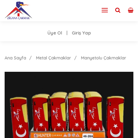
Üye Ol
Giriş Yap
|
Ana Sayfa
Metal Çakmaklar
Manyetolu Çakmaklar