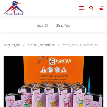
Üye Ol
Giriş Yap
|
Ana Sayfa
Metal Çakmaklar
Manyetolu Çakmaklar