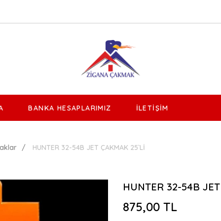
A
BANKA HESAPLARIMIZ
İLETIŞIM
aklar
HUNTER 32-54B JET ÇAKMAK 25`Lİ
HUNTER 32-54B JET
875,00 TL