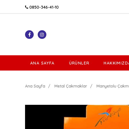
0850-346-41-10
ANA SAYFA
ÜRÜNLER
HAKKIMIZD
Ana Sayfa
Metal Çakmaklar
Manyetolu Çakm