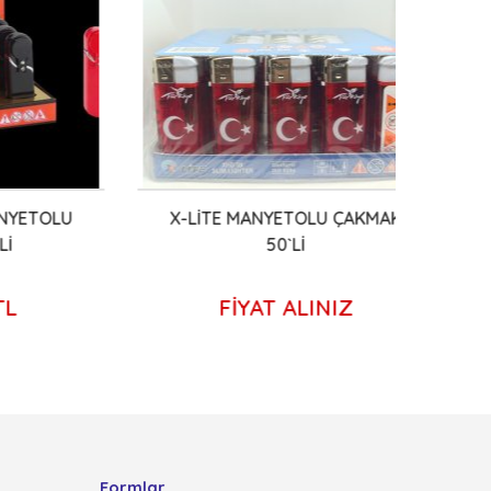
TOLU
X-LİTE MANYETOLU ÇAKMAK
KOK
50`Lİ
DOL
FİYAT ALINIZ
Formlar