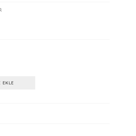
R
E EKLE