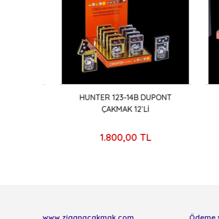
AŞLI
HUNTER 123-14B DUPONT
HUN
ÇAKMAK 12`Lİ
1.800,00 TL
www.ziganacakmak.com
Ödeme 