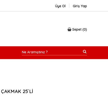
Üye Ol
Giriş Yap
Sepet
0
 ÇAKMAK 25`Lİ