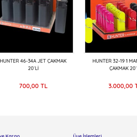
TER 46-34A JET ÇAKMAK
HUNTER 32-19 1 MANYE
20`Lİ
ÇAKMAK 20`Lİ
700,00 TL
3.000,00 TL
ve Kargo
Üye İşlemleri