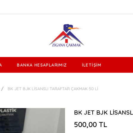
A
BANKA HESAPLARIMIZ
İLETIŞIM
BK JET BJK LİSANSLI TARAFTAR ÇAKMAK 50 Lİ
BK JET BJK LİSANSL
500,00 TL