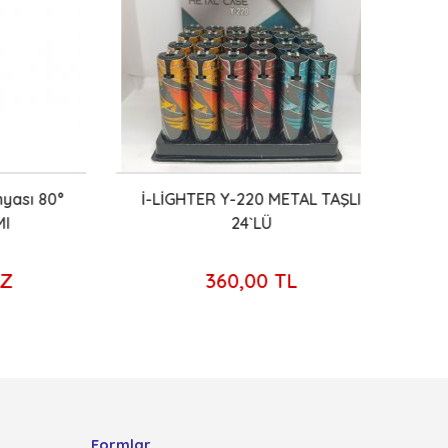
ı 80°
İ-LİGHTER Y-220 METAL TAŞLI
PANT
24`LÜ
360,00 TL
Formlar