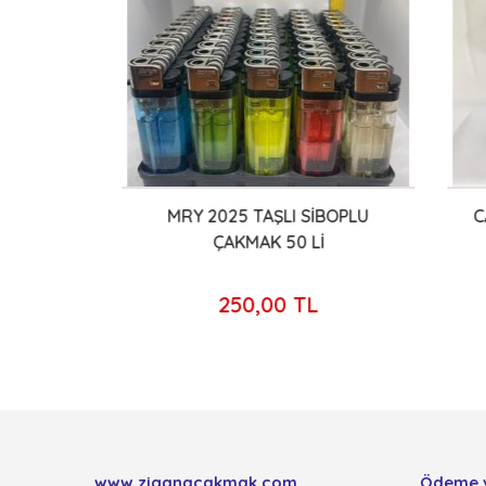
ET
MRY 2025 TAŞLI SİBOPLU
CANS
ÇAKMAK 50 Lİ
250,00 TL
www.ziganacakmak.com
Ödeme 