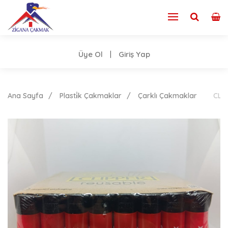
Üye Ol
Giriş Yap
|
Ana Sayfa
Plasti̇k Çakmaklar
Çarklı Çakmaklar
CLİ