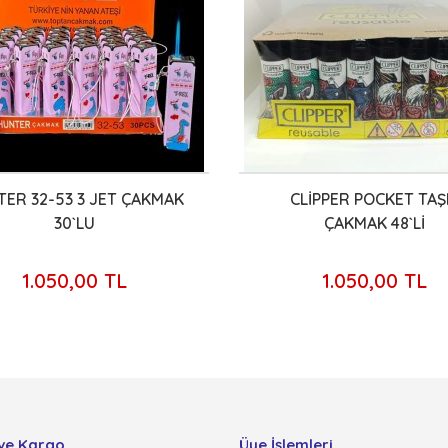
ER 32-53 3 JET ÇAKMAK
CLİPPER POCKET TAŞ
30`LU
ÇAKMAK 48`Lİ
1.050,00 TL
1.050,00 TL
ve Kargo
Üye İşlemleri