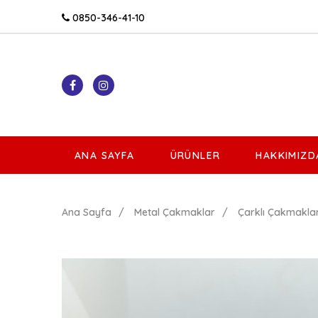
0850-346-41-10
ANA SAYFA
ÜRÜNLER
HAKKIMIZD
Ana Sayfa
Metal Çakmaklar
Çarklı Çakmakla