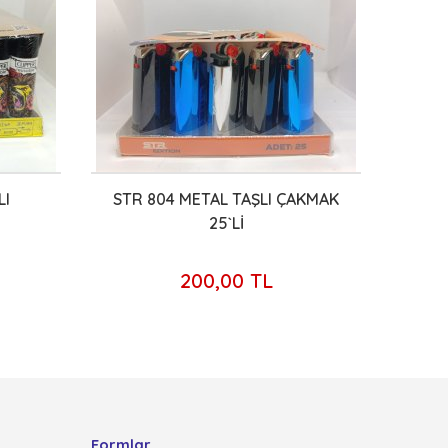
LI
STR 804 METAL TAŞLI ÇAKMAK
CRİ
25`Lİ
200,00 TL
Formlar