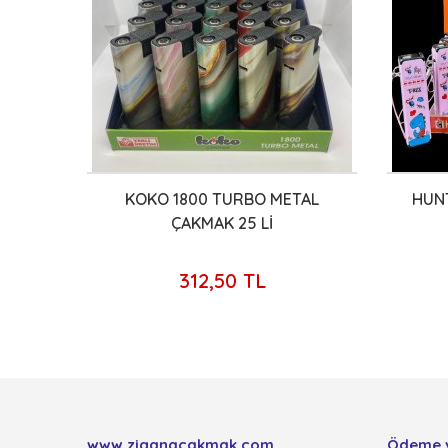
KMAK
KOKO 1800 TURBO METAL
HUNT
ÇAKMAK 25 Lİ
312,50 TL
www.ziganacakmak.com
Ödeme 