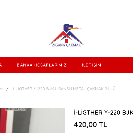
A
BANKA HESAPLARIMIZ
İLETIŞIM
ar
İ-LİGTHER Y-220 BJK LİSANSLI METAL ÇAKMAK 24 LÜ
İ-LİGTHER Y-220 BJ
420,00 TL