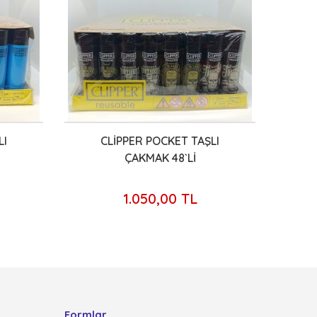
LI
CLİPPER POCKET TAŞLI
VİGO
ÇAKMAK 48`Lİ
1.050,00 TL
Formlar