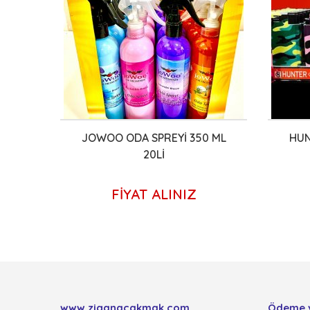
ZI 24
JOWOO ODA SPREYİ 350 ML
HUN
20Lİ
FİYAT ALINIZ
www.ziganacakmak.com
Ödeme 