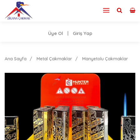
Üye Ol
Giriş Yap
|
Ana Sayfa
Metal Çakmaklar
Manyetolu Çakmaklar