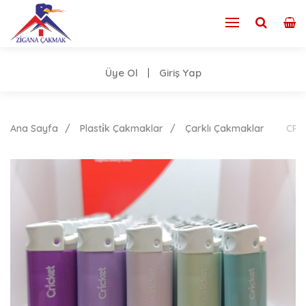
Üye Ol
Giriş Yap
|
Ana Sayfa
Plasti̇k Çakmaklar
Çarklı Çakmaklar
CRİ