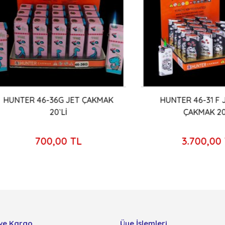
TER 46-36G JET ÇAKMAK
HUNTER 46-31 F JET Ş
20`Lİ
ÇAKMAK 20`Lİ
700,00 TL
3.700,00 TL
ve Kargo
Üye İşlemleri