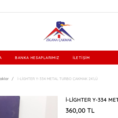
A
BANKA HESAPLARIMIZ
İLETIŞIM
aklar
İ-LİGHTER Y-334 METAL TURBO ÇAKMAK 24`LÜ
İ-LİGHTER Y-334 M
360,00 TL