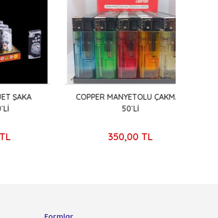
AKA
COPPER MANYETOLU ÇAKMAK
İ-L
50`Lİ
350,00 TL
Formlar