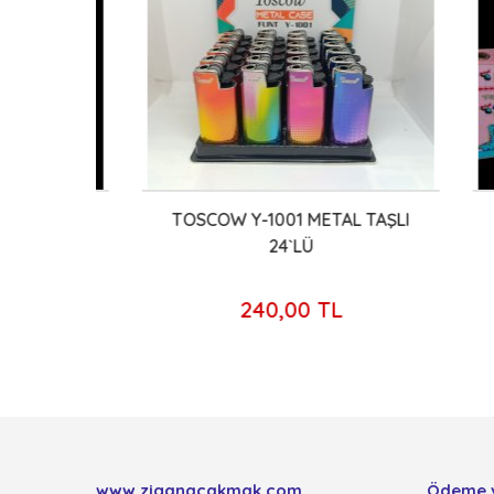
NT
TOSCOW Y-1001 METAL TAŞLI
HUN
24`LÜ
240,00 TL
www.ziganacakmak.com
Ödeme 