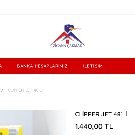
A
BANKA HESAPLARIMIZ
İLETIŞIM
CLİPPER JET 48`Lİ
CLİPPER JET 48`Lİ
1.440,00 TL