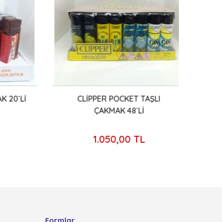
20`Lİ
CLİPPER POCKET TAŞLI
HUN
ÇAKMAK 48`Lİ
1.050,00 TL
Formlar