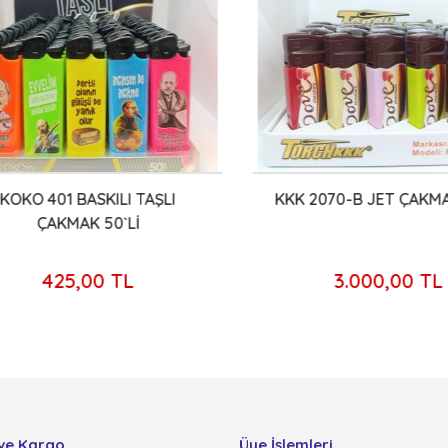
OKO 401 BASKILI TAŞLI
KKK 2070-B JET ÇAKMAK 
ÇAKMAK 50`Lİ
425,00 TL
3.000,00 TL
ve Kargo
Üye İşlemleri