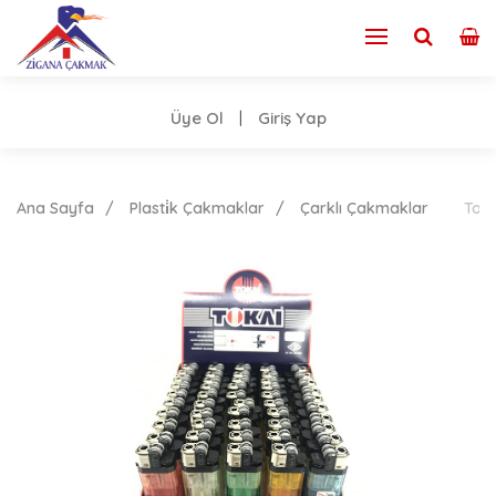
Üye Ol
Giriş Yap
|
Ana Sayfa
Plasti̇k Çakmaklar
Çarklı Çakmaklar
Toka