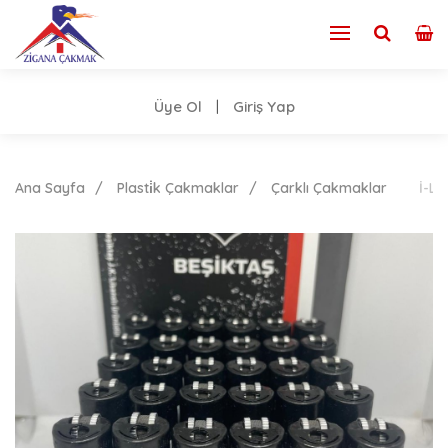
Üye Ol
Giriş Yap
|
Ana Sayfa
Plasti̇k Çakmaklar
Çarklı Çakmaklar
İ-Lİ