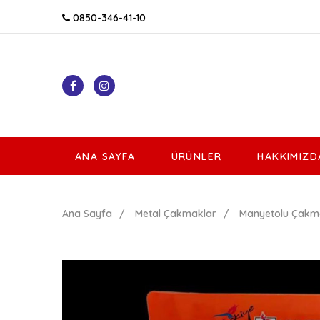
0850-346-41-10
ANA SAYFA
ÜRÜNLER
HAKKIMIZD
Ana Sayfa
Metal Çakmaklar
Manyetolu Çakm