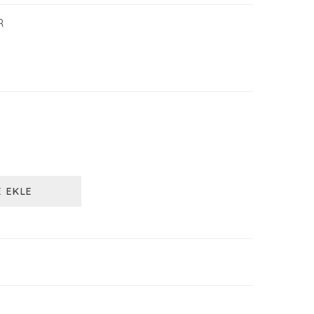
R
E EKLE