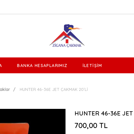
A
BANKA HESAPLARIMIZ
İLETIŞIM
aklar
HUNTER 46-36E JET ÇAKMAK 20`Lİ
HUNTER 46-36E JET
700,00 TL