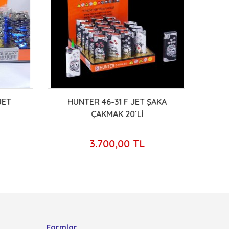
JET
HUNTER 46-31 F JET ŞAKA
HUN
ÇAKMAK 20`Lİ
3.700,00 TL
Formlar