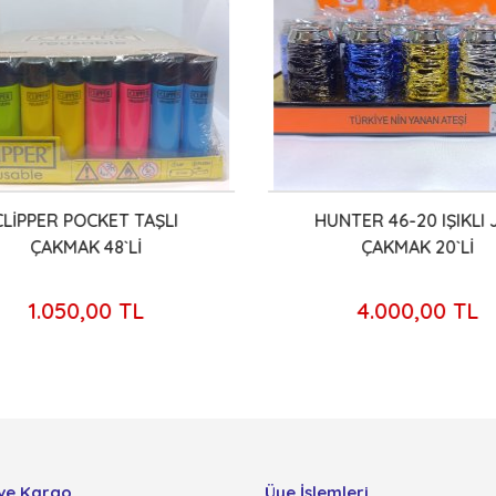
LİPPER POCKET TAŞLI
HUNTER 46-20 IŞIKLI 
ÇAKMAK 48`Lİ
ÇAKMAK 20`Lİ
1.050,00 TL
4.000,00 TL
ve Kargo
Üye İşlemleri