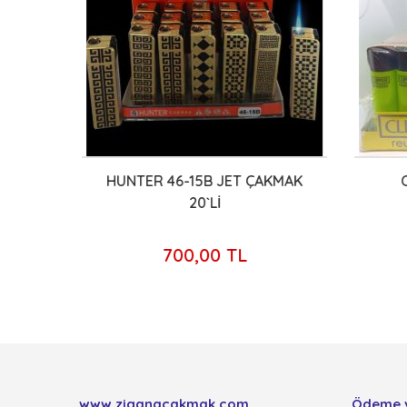
AŞLI
HUNTER 46-15B JET ÇAKMAK
C
20`Lİ
700,00 TL
www.ziganacakmak.com
Ödeme 