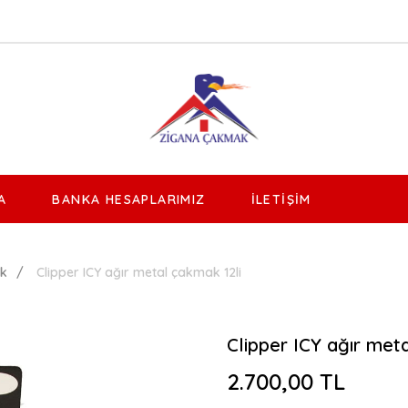
A
BANKA HESAPLARIMIZ
İLETIŞIM
ak
Clipper ICY ağır metal çakmak 12li
Clipper ICY ağır met
2.700,00 TL