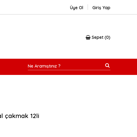
Üye Ol
Giriş Yap
Sepet
0
al çakmak 12li