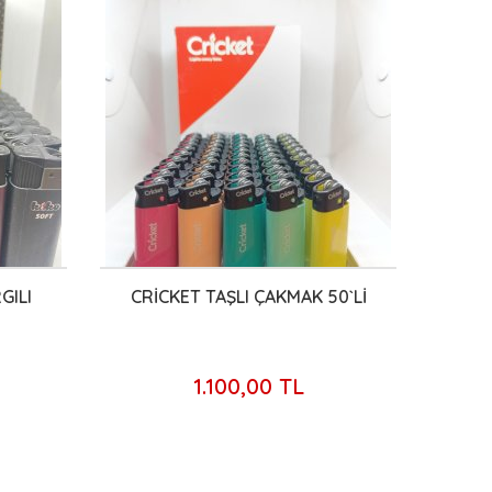
GILI
CRİCKET TAŞLI ÇAKMAK 50`Lİ
B
1.100,00 TL