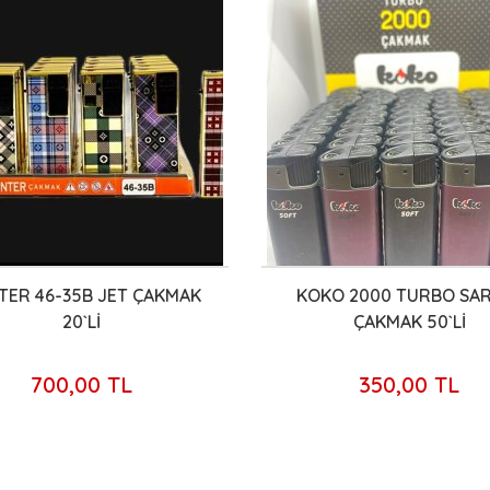
TER 46-35B JET ÇAKMAK
KOKO 2000 TURBO SAR
20`Lİ
ÇAKMAK 50`Lİ
700,00 TL
350,00 TL