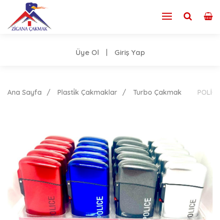
Üye Ol
Giriş Yap
|
Ana Sayfa
Plasti̇k Çakmaklar
Turbo Çakmak
POLİCE