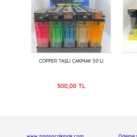
KMAK
COPPER TAŞLI ÇAKMAK 50`Lİ
C
300,00 TL
www.ziganacakmak.com
Ödeme 