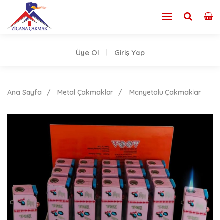
Üye Ol
Giriş Yap
|
Ana Sayfa
Metal Çakmaklar
Manyetolu Çakmaklar