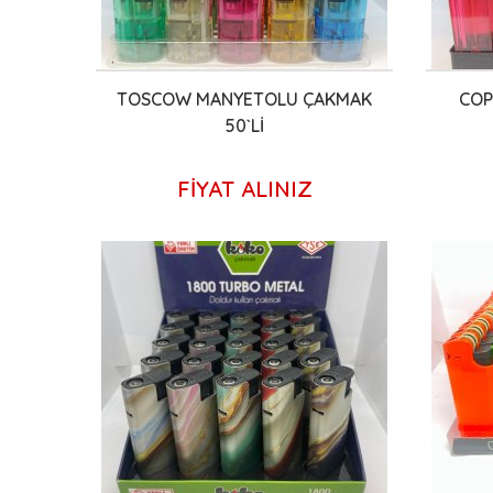
TOSCOW MANYETOLU ÇAKMAK
COP
50`Lİ
FİYAT ALINIZ