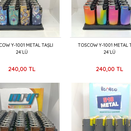
COW Y-1001 METAL TAŞLI
TOSCOW Y-1001 METAL T
24`LÜ
24`LÜ
240,00 TL
240,00 TL