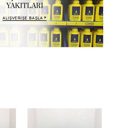
YAKITLARI
K
ALIŞVERİŞE BAŞLA
ALIŞ