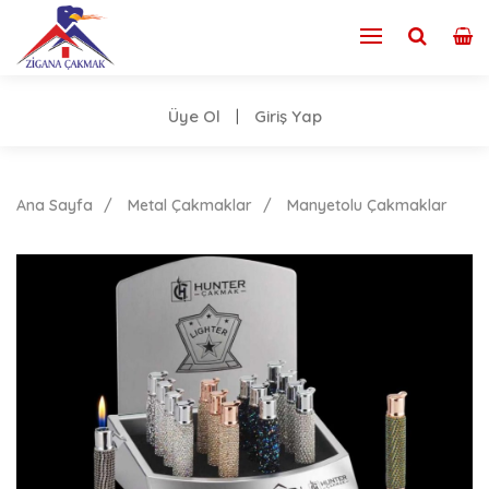
Üye Ol
Giriş Yap
|
Ana Sayfa
Metal Çakmaklar
Manyetolu Çakmaklar