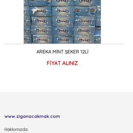
 ŞEKER 12Lİ
HUNTER 46-35 IŞIKLI STR
 ALINIZ
2.700,0
www.ziganacakmak.com
Hakkımızda