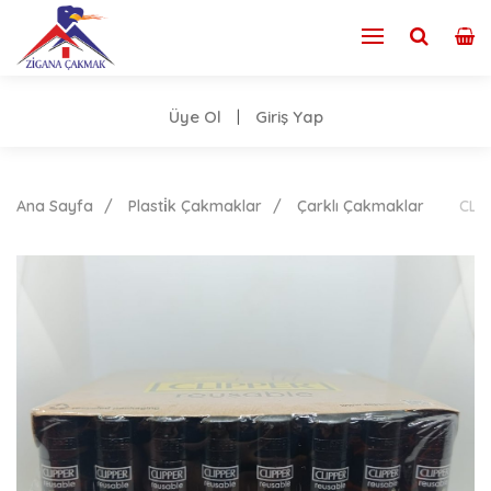
Üye Ol
Giriş Yap
|
Ana Sayfa
Plasti̇k Çakmaklar
Çarklı Çakmaklar
CLİ