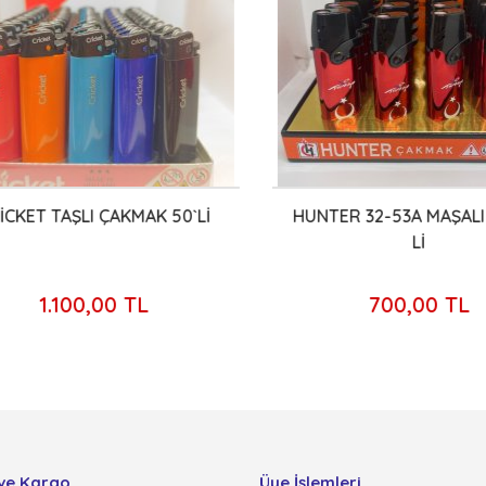
KET TAŞLI ÇAKMAK 50`Lİ
HUNTER 32-53A MAŞALI J
Lİ
1.100,00 TL
700,00 TL
ve Kargo
Üye İşlemleri