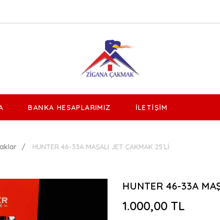
A
BANKA HESAPLARIMIZ
İLETIŞIM
aklar
HUNTER 46-33A MAŞALI JET ÇAKMAK 25`Lİ
HUNTER 46-33A MAŞ
1.000,00 TL