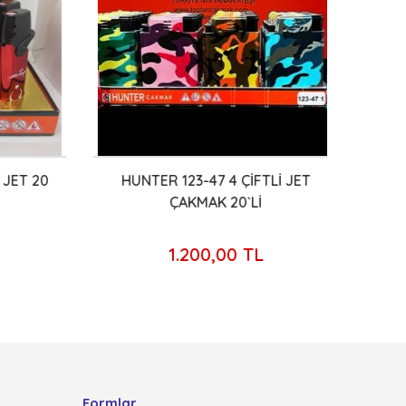
ET 20
HUNTER 123-47 4 ÇİFTLİ JET
KKK 
ÇAKMAK 20`Lİ
1.200,00 TL
Formlar