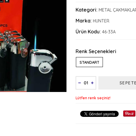
Kategori:
METAL ÇAKMAKLA
Marka:
HUNTER
Ürün Kodu:
46-33A
Renk Seçenekleri
STANDART
SEPET
Lütfen renk seçiniz!