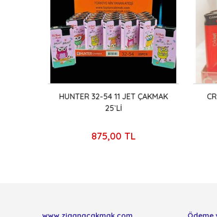
L
HUNTER 32-54 11 JET ÇAKMAK
CRİC
`Lİ
25`Lİ
875,00 TL
www.ziganacakmak.com
Ödeme 