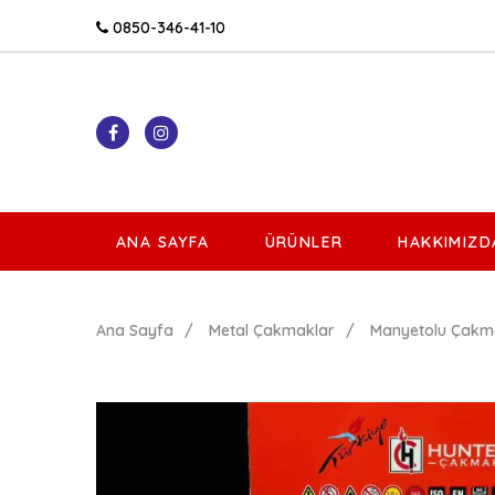
0850-346-41-10
ANA SAYFA
ÜRÜNLER
HAKKIMIZD
Ana Sayfa
Metal Çakmaklar
Manyetolu Çakm