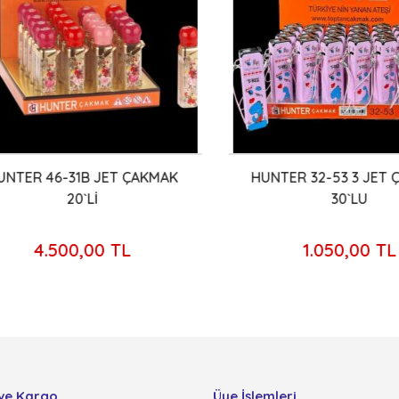
TER 46-31B JET ÇAKMAK
HUNTER 32-53 3 JET Ç
20`Lİ
30`LU
4.500,00 TL
1.050,00 TL
ve Kargo
Üye İşlemleri