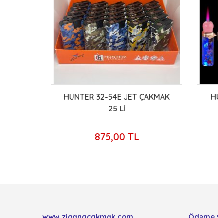
ENZİN
HUNTER 32-54E JET ÇAKMAK
HUN
25 Lİ
875,00 TL
www.ziganacakmak.com
Ödeme 