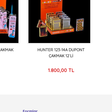
AKMAK
HUNTER 123-14A DUPONT
KK
ÇAKMAK 12`Lİ
1.800,00 TL
Formlar