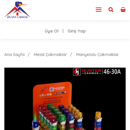
Üye Ol
Giriş Yap
|
Ana Sayfa
Metal Çakmaklar
Manyetolu Çakmaklar