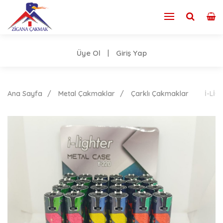
Üye Ol
Giriş Yap
|
Ana Sayfa
Metal Çakmaklar
Çarklı Çakmaklar
İ-LİG