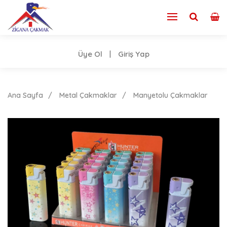
Üye Ol
Giriş Yap
|
Ana Sayfa
Metal Çakmaklar
Manyetolu Çakmaklar