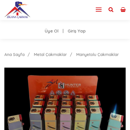
Üye Ol
Giriş Yap
|
Ana Sayfa
Metal Çakmaklar
Manyetolu Çakmaklar