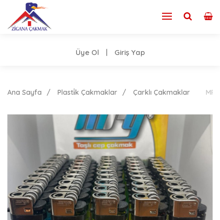
Üye Ol
Giriş Yap
|
Ana Sayfa
Plasti̇k Çakmaklar
Çarklı Çakmaklar
MRY