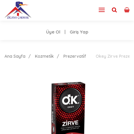
Üye Ol
Giriş Yap
|
Ana Sayfa
Kozmeti̇k
Prezervati̇f
Okey Zirve Prezerva