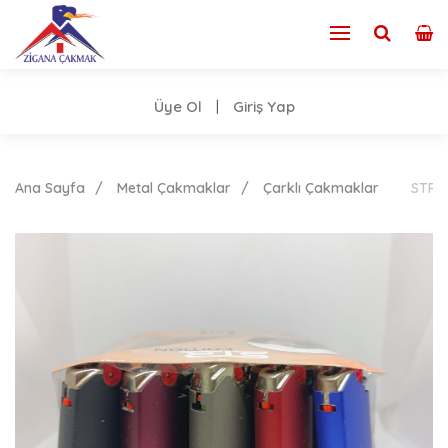
Üye Ol
Giriş Yap
|
Ana Sayfa
Metal Çakmaklar
Çarklı Çakmaklar
STR 8