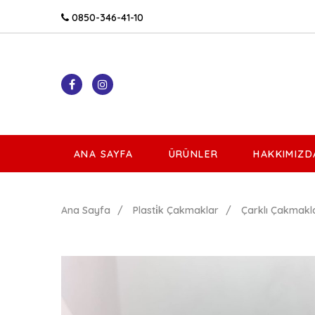
0850-346-41-10
ANA SAYFA
ÜRÜNLER
HAKKIMIZD
Ana Sayfa
Plasti̇k Çakmaklar
Çarklı Çakmakl