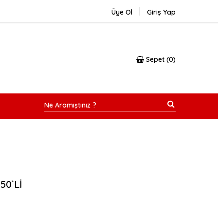
Üye Ol
Giriş Yap
Sepet
0
50`Lİ