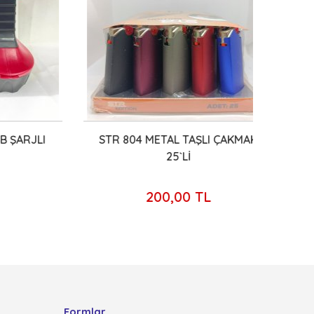
ARJLI
STR 804 METAL TAŞLI ÇAKMAK
25`Lİ
200,00 TL
Formlar