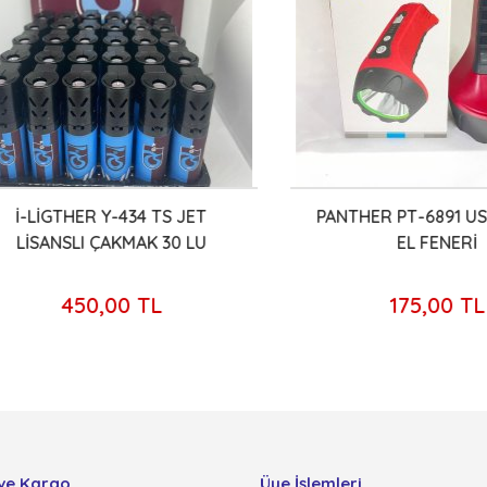
-LİGTHER Y-434 TS JET
PANTHER PT-6891 USB Ş
İSANSLI ÇAKMAK 30 LU
EL FENERİ
450,00 TL
175,00 TL
ve Kargo
Üye İşlemleri