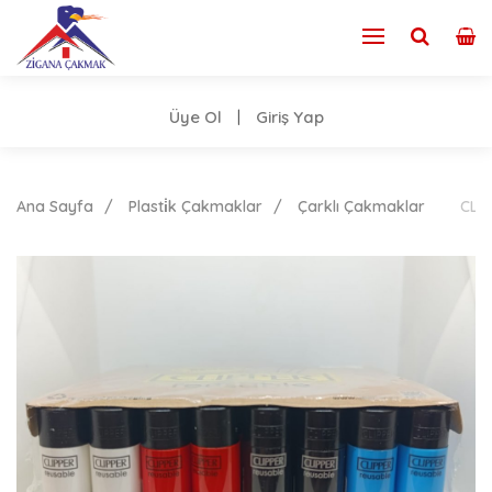
Üye Ol
Giriş Yap
|
Ana Sayfa
Plasti̇k Çakmaklar
Çarklı Çakmaklar
CLİ