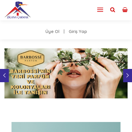
Üye Ol
Giriş Yap
|