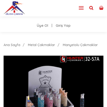
Üye Ol
Giriş Yap
|
Ana Sayfa
Metal Çakmaklar
Manyetolu Çakmaklar