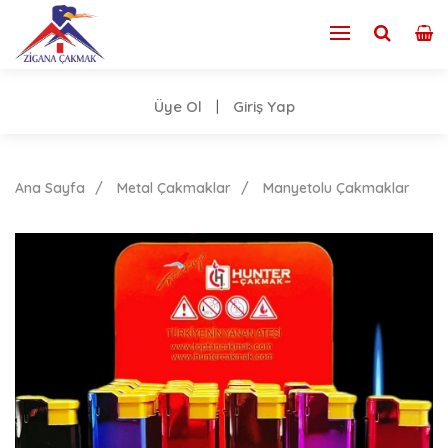
Üye Ol
Giriş Yap
|
Ana Sayfa
Metal Çakmaklar
Manyetolu Çakmaklar