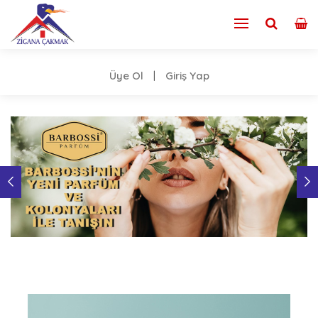
Üye Ol
Giriş Yap
|