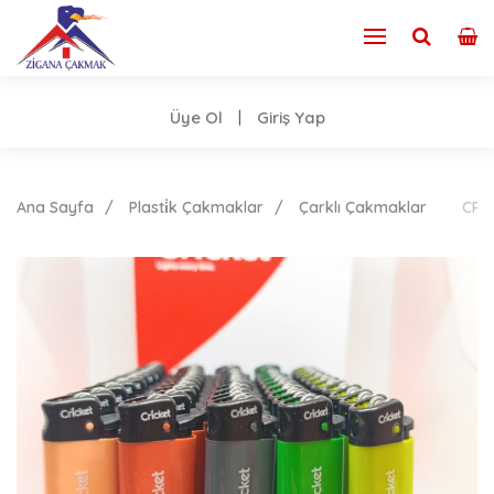
Üye Ol
Giriş Yap
|
Ana Sayfa
Plasti̇k Çakmaklar
Çarklı Çakmaklar
CRİ